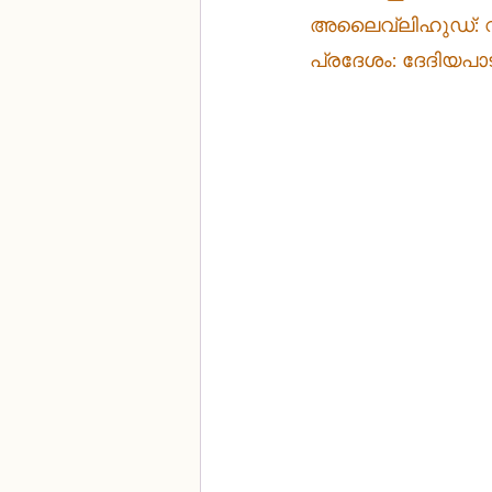
അലൈവ്ലിഹുഡ്: വി
പ്രദേശം: ദേദിയപാട