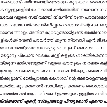
ംകൊണ്ട് പതിനാലായിരത്തോളം കുട്ടികളെ ശൈശവി
ടെ സ്കൂളുകളിൽ ചേർക്കാൻ കഴിഞ്ഞതിൽ ബാലസേന വല
 ബാലവേല വളരെ സജീവമായി നിലനിന്നിരുന്ന പ്രദേശമായ
ൾ. പക്ഷേ, വർഷങ്ങൾക്കിപ്പുറം ശൈശവിന്റെ കണക്ക
ാനത്തോളം അതിന് കുറവുണ്ടായിട്ടുണ്ട്. അതിനോടൊപ
ട്ടികൾക്ക് വേണ്ടി പ്രവർത്തിക്കുന്ന നിരവധി എൻ.ജി.ഒ
സമ്പത്ത് ഉപയോഗപ്പെടുത്താറുണ്ട്. ശൈശവിനെ 
്ന മറ്റൊരു പ്രധാന ഘടകം കുട്ടികളുടെ ശാക്തീകരണത
െയ്ക്കുന്ന മാർഗങ്ങളാണ്. വളരെ കൗതുകം നിറഞ്ഞ കള
ം വിപുലവും രസകരവുമായ പഠന സാമഗ്രികളും ശൈശവിന
ുതൽക്കൂട്ടാണ്. മേൽപ്പറഞ്ഞ ശൈശവിന്റെ അടയാളങ്ങളെ
ദ്ധതിയിലും കാണാൻ സാധിക്കും. കാരണം ശൈശവി
 അത്രമേൽ ആഴത്തിലാണ് ഇഷയുടെ ഉള്ളിൽ പതിഞ്ഞിര
മാണ് എന്റെ സ്വപ്നങ്ങളെ പിന്തുടരാൻ എന്നെ പഠിപ്പ