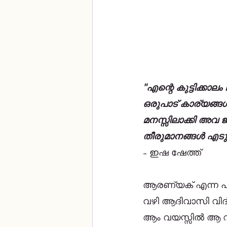
"എന്റെ കുട്ടിക്ക
ഒരുപാട് കാര്യങ്ങൾ
മനസ്സിലാക്കി അവ
തീരുമാനങ്ങൾ എടുക്
– ഇഷ ഷേത്ത് 
ആരണ്യക് എന്ന പ്
വഴി ആദിവാസി വിദ്
ആം വയസ്സിൽ ആ വലി