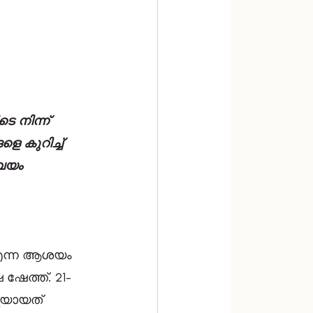
നിന്ന്  
 കുറിച്ച് 
വയം 
എന്ന ആശയം 
ഷേത്ത്. 21-
തയായത് 