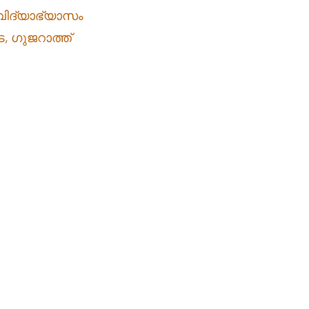
ദ്യാഭ്യാസം    
, ഗുജറാത്ത്  