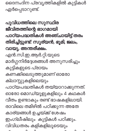
ദൈനംദിന പ്രവൃത്തികളിൽ കുട്ടികൾ 
ഏർപ്പെടാറുണ്ട്.    
പുവിധത്തിലെ സുസ്ഥിര 
ജീവിതത്തിന്റെ ഭാഗമായി 
പാഠ്യപദ്ധതികൾ അഞ്ചായിട്ട് തരം 
തിരിച്ചിട്ടുണ്ട്: സൂര്യൻ, ഭൂമി, ജലം, 
വായു, അന്തരീക്ഷം.
എൻ.സി.ഇ.ആർ.റ്റി.യുടെ 
മാർഗ്ഗനിർദ്ദേശങ്ങൾ അനുസരിച്ചും 
കുട്ടികളുടെ പ്രായം 
കണക്കിലെടുത്തുമാണ് ഓരോ 
ക്ലാസ്സുകളിലെയും 
പാഠ്യപദ്ധതികൾ തയ്യാറാക്കുന്നത്. 
ഓരോ മൊഡ്യൂളുകളിലും 4 കഥകൾ 
വീതം ഉണ്ടാകും രണ്ട് ഭാഷകളിലായി. 
രാവിലെ തമിഴിൽ പഠിക്കുന്ന അതേ 
കാര്യങ്ങൾ ഉച്ചയ്ക്ക് ശേഷം  
ഇംഗ്ലീഷിലും  കുട്ടികൾ പഠിക്കും. 
വിവിധതരം കളികളിലൂടെയും 