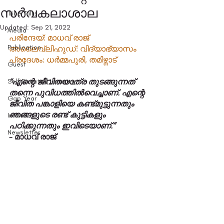
സർവകലാശാല
Tribe Talks
Updated:
Sep 21, 2022
Media
പരിന്ദേയ്: മാധവ് രാജ് 
Publication
അലൈവ്ലിഹുഡ്: വിദ്യാഭ്യാസം  
പ്രദേശം: ധർമ്മപുരി, തമിഴ്നാട് 
Guest
Self Directed Learning
“എന്റെ ജീവിതയാത്ര തുടങ്ങുന്നത് 
തന്നെ പുവിധത്തിൽവെച്ചാണ്. എന്റെ 
Gap Year
ജീവിത പങ്കാളിയെ കണ്ട്മുട്ടുന്നതും 
ഞങ്ങളുടെ രണ്ട് കുട്ടികളും 
Interns
പഠിക്കുന്നതും ഇവിടെയാണ്.” 
Newsletter
- മാധവ് രാജ്  